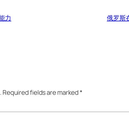
能力
俄罗斯
.
Required fields are marked
*