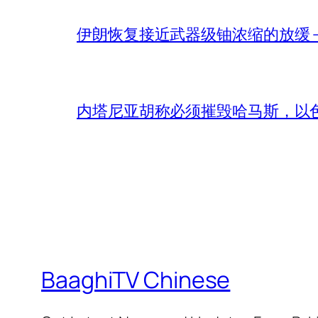
伊朗恢复接近武器级铀浓缩的放缓 – 
内塔尼亚胡称必须摧毁哈马斯，以
BaaghiTV Chinese