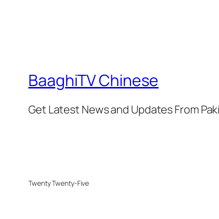
BaaghiTV Chinese
Get Latest News and Updates From Pak
Twenty Twenty-Five