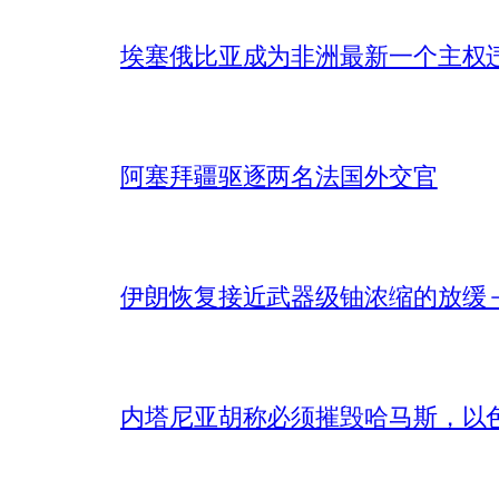
埃塞俄比亚成为非洲最新一个主权
阿塞拜疆驱逐两名法国外交官
伊朗恢复接近武器级铀浓缩的放缓 – 
内塔尼亚胡称必须摧毁哈马斯，以