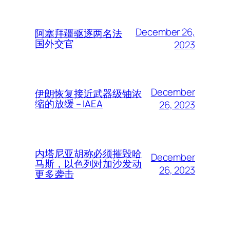
December 26,
阿塞拜疆驱逐两名法
国外交官
2023
December
伊朗恢复接近武器级铀浓
缩的放缓 – IAEA
26, 2023
内塔尼亚胡称必须摧毁哈
December
马斯，以色列对加沙发动
26, 2023
更多袭击