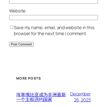
Website
Save my name, email, and website in this
browser for the next time I comment.
MORE POSTS
December
埃塞俄比亚成为非洲最新
一个主权违约国家
26, 2023