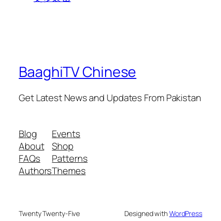
BaaghiTV Chinese
Get Latest News and Updates From Pakistan
Blog
Events
About
Shop
FAQs
Patterns
Authors
Themes
Twenty Twenty-Five
Designed with
WordPress