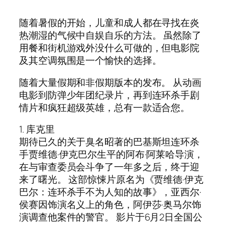
随着暑假的开始，儿童和成人都在寻找在炎
热潮湿的气候中自娱自乐的方法。 虽然除了
用餐和街机游戏外没什么可做的，但电影院
及其空调氛围是一个愉快的选择。
随着大量假期和非假期版本的发布。 从动画
电影到防弹少年团纪录片，再到连环杀手剧
情片和疯狂超级英雄，总有一款适合您。
1. 库克里
期待已久的关于臭名昭著的巴基斯坦连环杀
手贾维德·伊克巴尔生平的阿布·阿莱哈导演，
在与审查委员会斗争了一年多之后，终于迎
来了曙光。 这部惊悚片原名为《贾维德·伊克
巴尔：连环杀手不为人知的故事》，亚西尔·
侯赛因饰演名义上的角色，阿伊莎·奥马尔饰
演调查他案件的警官。 影片于6月2日全国公