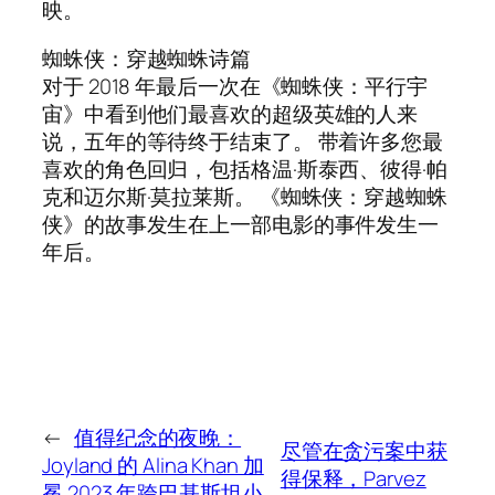
映。
蜘蛛侠：穿越蜘蛛诗篇
对于 2018 年最后一次在《蜘蛛侠：平行宇
宙》中看到他们最喜欢的超级英雄的人来
说，五年的等待终于结束了。 带着许多您最
喜欢的角色回归，包括格温·斯泰西、彼得·帕
克和迈尔斯·莫拉莱斯。 《蜘蛛侠：穿越蜘蛛
侠》的故事发生在上一部电影的事件发生一
年后。
←
值得纪念的夜晚：
尽管在贪污案中获
Joyland 的 Alina Khan 加
得保释，Parvez
冕 2023 年跨巴基斯坦小