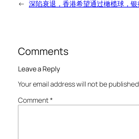
←
深陷衰退，香港希望通过橄榄球，银
Comments
Leave a Reply
Your email address will not be published
Comment
*