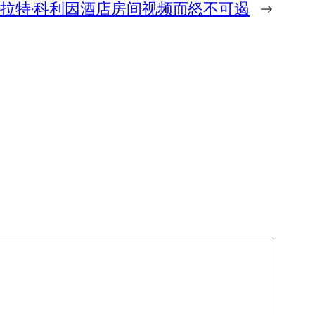
拉特·科利因酒店房间视频而怒不可遏
→