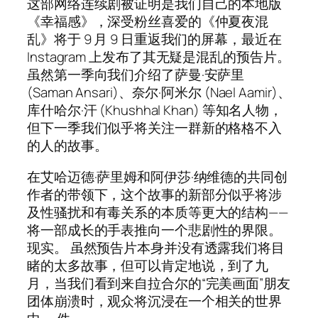
这部网络连续剧被证明是我们自己的本地版
《幸福感》，深受粉丝喜爱的《仲夏夜混
乱》将于 9 月 9 日重返我们的屏幕，最近在
Instagram 上发布了其无疑是混乱的预告片。
虽然第一季向我们介绍了萨曼·安萨里
(Saman Ansari)、奈尔·阿米尔 (Nael Aamir)、
库什哈尔·汗 (Khushhal Khan) 等知名人物，
但下一季我们似乎将关注一群新的格格不入
的人的故事。
在艾哈迈德·萨里姆和阿伊莎·纳维德的共同创
作者的带领下，这个故事的新部分似乎将涉
及性骚扰和有毒关系的本质等更大的结构——
将一部成长的手表推向一个悲剧性的界限。
现实。 虽然预告片本身并没有透露我们将目
睹的太多故事，但可以肯定地说，到了九
月，当我们看到来自拉合尔的“完美画面”朋友
团体崩溃时，观众将沉浸在一个相关的世界