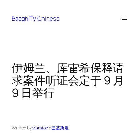
Skip
to
BaaghiTV Chinese
content
伊姆兰、库雷希保释请
求案件听证会定于 9 月
9 日举行
Written by
Mumtaz
in
巴基斯坦