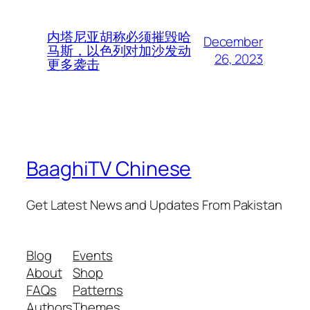
内塔尼亚胡称必须摧毁哈
December
马斯，以色列对加沙发动
26, 2023
更多袭击
BaaghiTV Chinese
Get Latest News and Updates From Pakistan
Blog
Events
About
Shop
FAQs
Patterns
Authors
Themes