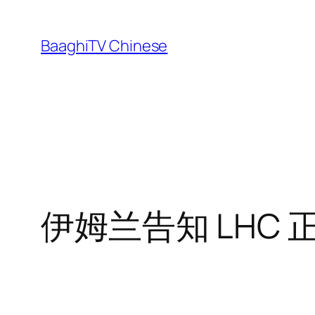
Skip
to
BaaghiTV Chinese
content
伊姆兰告知 LHC