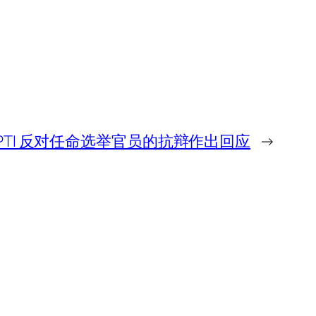
对 PTI 反对任命选举官员的抗辩作出回应
→