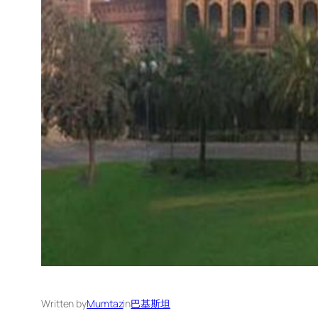
Written by
Mumtaz
in
巴基斯坦