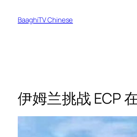
Skip
to
BaaghiTV Chinese
content
伊姆兰挑战 ECP