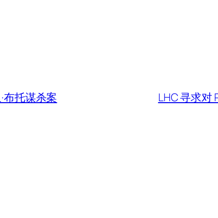
里·布托谋杀案
LHC 寻求