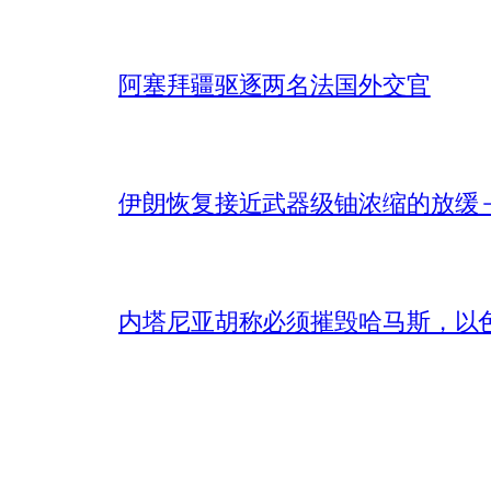
阿塞拜疆驱逐两名法国外交官
伊朗恢复接近武器级铀浓缩的放缓 – 
内塔尼亚胡称必须摧毁哈马斯，以