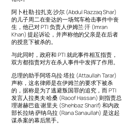
阿卜杜勒·拉扎克·沙尔 (Abdul Razzaq Shar)
的儿子周二在奎达的一场驾车枪击事件中丧
生，他已对 PTI 负责人伊姆兰·汗 (Imran
Khan) 提起诉讼，并声称他的父亲是在后者
的授意下被杀的。
与此同时，政府和 PTI 就此事件相互指责，
双方都指责对方在杀人事件中发挥了作用。
总理的助手阿塔乌拉·塔拉 (Attaullah Tarar)
声称，这名律师是在伊姆兰的要求下被杀
的，据称是为了逃避叛国罪的追究，而 PTI
发言人拉奥夫·哈桑 (Raoof Hassan) 则指责总
理谢赫巴兹·谢里夫 (Shehbaz Sharif) 和内政
部长拉纳·萨纳乌拉 (Rana Sanaullah) 是这起
谋杀案的幕后黑手。