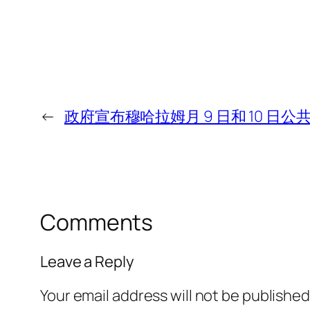
←
政府宣布穆哈拉姆月 9 日和 10 日公
Comments
Leave a Reply
Your email address will not be published