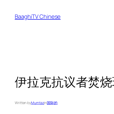
Skip
to
BaaghiTV Chinese
content
伊拉克抗议者焚烧
Written by
Mumtaz
in
国际的