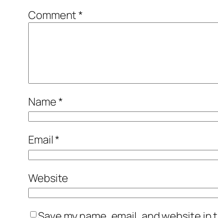
Comment
*
Name
*
Email
*
Website
Save my name, email, and website in t