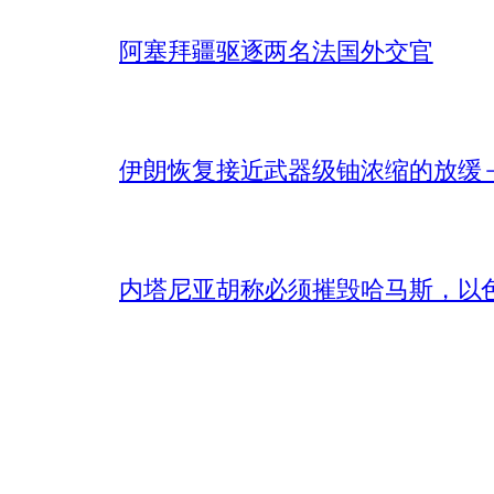
阿塞拜疆驱逐两名法国外交官
伊朗恢复接近武器级铀浓缩的放缓 – 
内塔尼亚胡称必须摧毁哈马斯，以