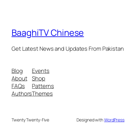
BaaghiTV Chinese
Get Latest News and Updates From Pakistan
Blog
Events
About
Shop
FAQs
Patterns
Authors
Themes
Twenty Twenty-Five
Designed with
WordPress