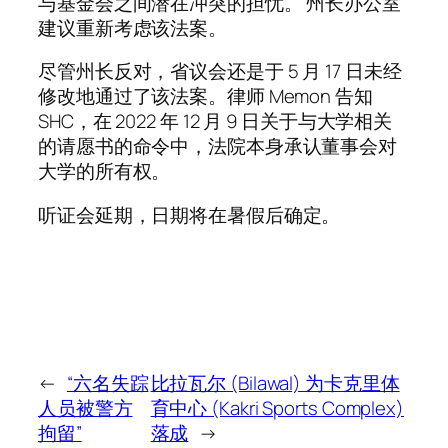
与基金会之间潜在冲突的担忧。 州长办公室
建议重新考虑该法案。
尽管州长反对，省议会还是于 5 月 17 日未经
修改地通过了该法案。律师 Memon 告知
SHC，在 2022 年 12 月 9 日关于与大学相关
的请愿书的命令中，法院本身承认董事会对
大学的所有权。
听证会延期，日期将在暑假后确定。
←
“六名失踪
比拉瓦尔 (Bilawal) 为卡克里体
人员被警方
育中心 (Kakri Sports Complex)
拘留”
落成
→