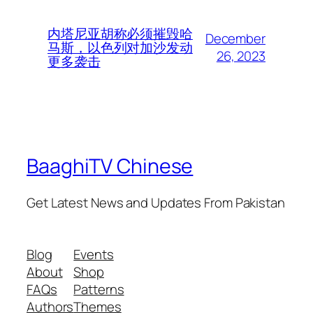
内塔尼亚胡称必须摧毁哈
December
马斯，以色列对加沙发动
26, 2023
更多袭击
BaaghiTV Chinese
Get Latest News and Updates From Pakistan
Blog
Events
About
Shop
FAQs
Patterns
Authors
Themes