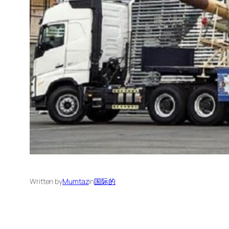
Written by
Mumtaz
in
国际的