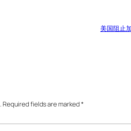
美国阻止
.
Required fields are marked
*