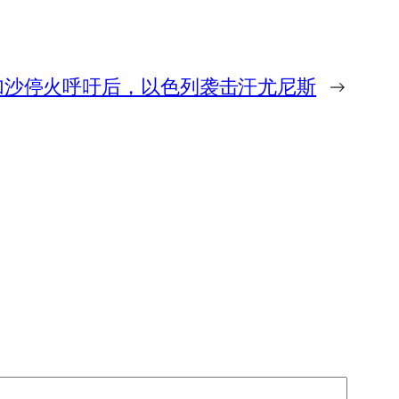
加沙停火呼吁后，以色列袭击汗尤尼斯
→