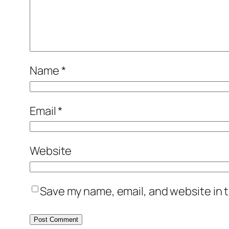
Name
*
Email
*
Website
Save my name, email, and website in t