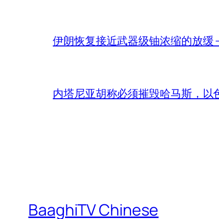
伊朗恢复接近武器级铀浓缩的放缓 – 
内塔尼亚胡称必须摧毁哈马斯，以
BaaghiTV Chinese