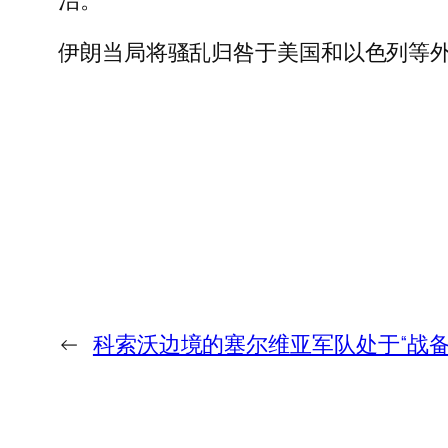
治。
伊朗当局将骚乱归咎于美国和以色列等
←
科索沃边境的塞尔维亚军队处于“战备