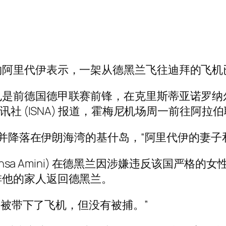
物阿里代伊表示，一架从德黑兰飞往迪拜的飞机
也是前德国德甲联赛前锋，在克里斯蒂亚诺罗纳
讯社 (ISNA) 报道，霍梅尼机场周一前往阿
改道并降落在伊朗海湾的基什岛，“阿里代伊的妻子
Mahsa Amini) 在德黑兰因涉嫌违反该国严
排他的家人返回德黑兰。
妻子被带下了飞机，但没有被捕。”