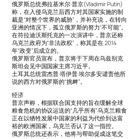
俄罗斯总统弗拉基米尔·普京(Vladimir Putin)
称，在入侵乌克兰后西方对其国家实施的制
裁是“对整个世界的威胁”，并补充说，在转向
亚洲的情况下，孤立俄罗斯的努力“不可能”。
在符拉迪沃斯托克的一次演讲中，普京还称
乌克兰政府为“非法政权”，称其是在 2014
年“政变”后成立的。
俄罗斯官员宣布，普京将于下周在乌兹别克
斯坦会见中国国家主席习近平。
土耳其总统雷杰普·塔伊普·埃尔多安谴责他所
说的西方对俄罗斯的“挑衅”。
经济
普京声称，根据联合国支持的旨在缓解全球
粮食危机的协议运送的“几乎所有”乌克兰粮食
正在以牺牲发展中国家的利益为代价到达富
裕的欧洲国家，乌克兰否认了这一指控。
俄罗斯总统还表示，他将与帮助促成这笔交