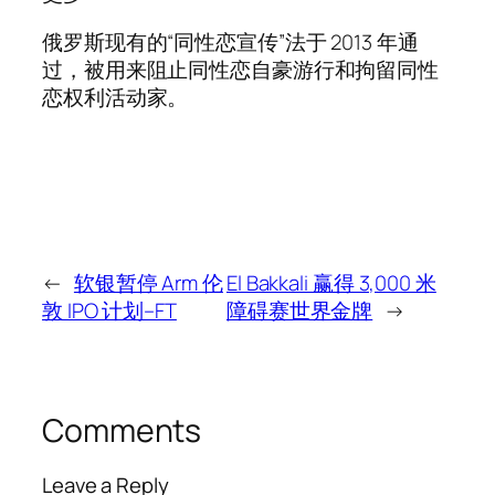
俄罗斯现有的“同性恋宣传”法于 2013 年通
过，被用来阻止同性恋自豪游行和拘留同性
恋权利活动家。
←
软银暂停 Arm 伦
El Bakkali 赢得 3,000 米
敦 IPO 计划–FT
障碍赛世界金牌
→
Comments
Leave a Reply