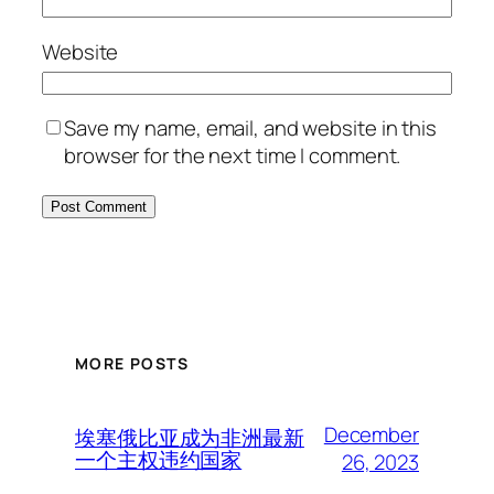
Website
Save my name, email, and website in this
browser for the next time I comment.
MORE POSTS
December
埃塞俄比亚成为非洲最新
一个主权违约国家
26, 2023