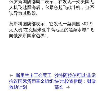
俄罗斯国防部周二表示，在发现一架美国无
人机飞越黑海后，它紧急起飞战斗机，但否
认导致其坠毁。
莫斯科国防部表示，它发现一架美国 MQ-9
无人机“在克里米亚半岛地区的黑海水域”“飞
向俄罗斯国家边界”。
←
斯里兰卡工会罢工
沙特阿拉伯可以“非常
抗议国际货币基金组织
快”地投资伊朗：财政
救助计划
部长
→