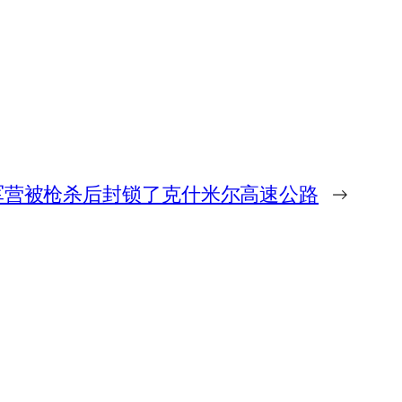
军营被枪杀后封锁了克什米尔高速公路
→