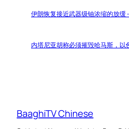
伊朗恢复接近武器级铀浓缩的放缓 – 
内塔尼亚胡称必须摧毁哈马斯，以
BaaghiTV Chinese