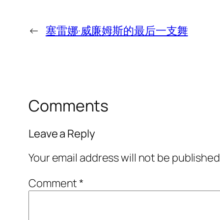
←
塞雷娜·威廉姆斯的最后一支舞
Comments
Leave a Reply
Your email address will not be published
Comment
*