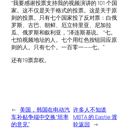
“我要感谢投票支持我的视频演讲的 101 个国
家。这不仅是关于格式的投票。这是关于原
则的投票。只有七个国家投了反对票：白俄
罗斯、古巴、朝鲜、厄立特里亚、尼加拉
瓜、俄罗斯和叙利亚，”泽连斯基说。 “七。
七怕视频地址的人。七个用红色按钮回应原
则的人。只有七个。一百零一——七。”
还有19票弃权。
←
美国，韩国在电动汽
许多人不知道
车补贴争端中交换“坦率
MBTA 的 Eastie 渡
的意见”
轮返回
→