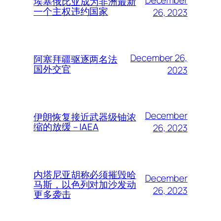
December
埃塞俄比亚成为非洲最新
一个主权违约国家
26, 2023
December 26,
阿塞拜疆驱逐两名法
国外交官
2023
December
伊朗恢复接近武器级铀浓
缩的放缓 – IAEA
26, 2023
内塔尼亚胡称必须摧毁哈
December
马斯，以色列对加沙发动
26, 2023
更多袭击