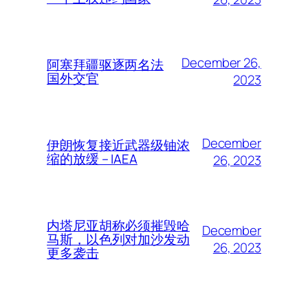
December 26,
阿塞拜疆驱逐两名法
国外交官
2023
December
伊朗恢复接近武器级铀浓
缩的放缓 – IAEA
26, 2023
内塔尼亚胡称必须摧毁哈
December
马斯，以色列对加沙发动
26, 2023
更多袭击