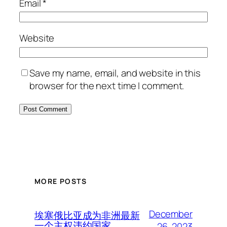
Email
*
Website
Save my name, email, and website in this
browser for the next time I comment.
MORE POSTS
December
埃塞俄比亚成为非洲最新
一个主权违约国家
26, 2023