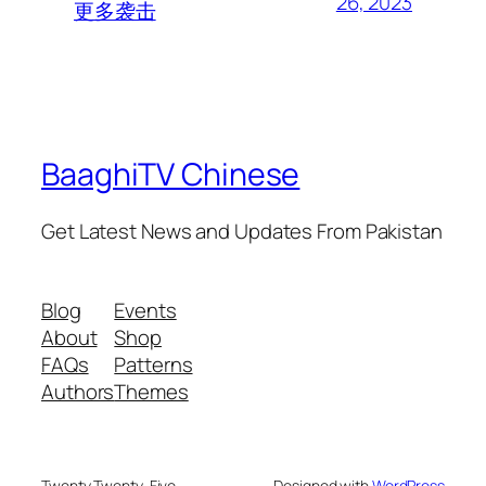
26, 2023
更多袭击
BaaghiTV Chinese
Get Latest News and Updates From Pakistan
Blog
Events
About
Shop
FAQs
Patterns
Authors
Themes
Twenty Twenty-Five
Designed with
WordPress