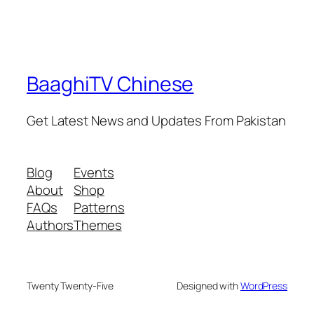
BaaghiTV Chinese
Get Latest News and Updates From Pakistan
Blog
Events
About
Shop
FAQs
Patterns
Authors
Themes
Twenty Twenty-Five
Designed with
WordPress