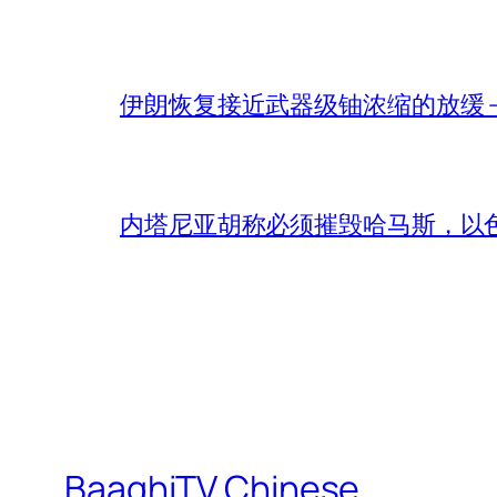
伊朗恢复接近武器级铀浓缩的放缓 – 
内塔尼亚胡称必须摧毁哈马斯，以
BaaghiTV Chinese