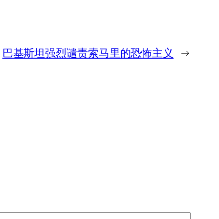
巴基斯坦强烈谴责索马里的恐怖主义
→