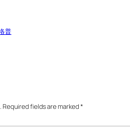
洛普
.
Required fields are marked
*