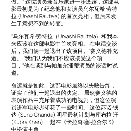
做。” 这位演员兼音乐家进一步透露，这部电
影最初是为了纪念他和女演员乌尔瓦希·劳特
拉 (Urvashi Rautela) 的首次亮相，但后来发
生了意想不到的转变。
“乌尔瓦希·劳特拉（Urvashi Rautela）和我本
来应该在这部电影中首次亮相。 在电话交谈
后，我们俩一起退出了该项目。”赛义德补充
道。 “我们认为我们不应该接受这个项
目，”他在谈到与帕加尔潘蒂演员的谈话时说
道。
命运就是如此，这部电影最终以失败告终，
证实了他们一起退出的决定。 虽然赛义德的
表演作品中充斥着成功的电视剧，但这位演
员进军电影界却花了一些时间。 这位苏诺·钱
达 (Suno Chanda) 明星最初计划与库布拉·汗
(Kubra Khan) 一起在《卡拉奇·塞·拉合尔 3》
中扮演主角。