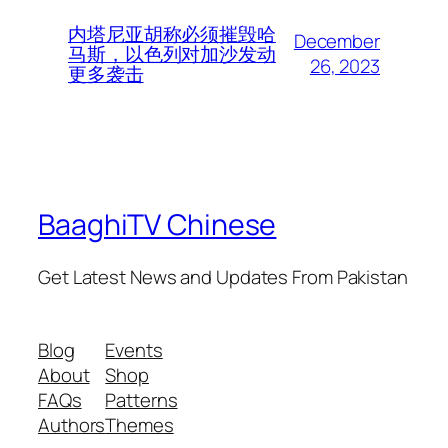
内塔尼亚胡称必须摧毁哈
December
马斯，以色列对加沙发动
26, 2023
更多袭击
BaaghiTV Chinese
Get Latest News and Updates From Pakistan
Blog
Events
About
Shop
FAQs
Patterns
Authors
Themes