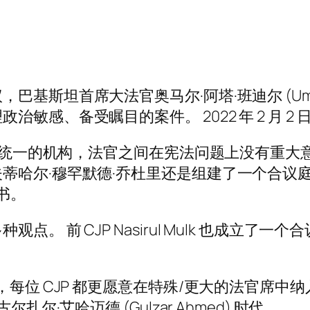
坦首席大法官奥马尔·阿塔·班迪尔 (Umar Ata 
感、备受瞩目的案件。 2022 年 2 月 2 
一个统一的机构，法官之间在宪法问题上没有重大
哈尔·穆罕默德·乔杜里还是组建了一个合议庭，
愿书。
 前 CJP Nasirul Mulk 也成立了一
，每位 CJP 都更愿意在特殊/更大的法官席中
 和古尔扎尔·艾哈迈德 (Gulzar Ahmed) 时代。