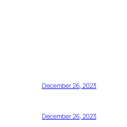
December 26, 2023
December 26, 2023