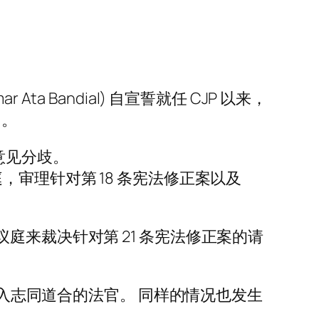
Bandial) 自宣誓就任 CJP 以来，
日。
意见分歧。
审理针对第 18 条宪法修正案以及
个合议庭来裁决针对第 21 条宪法修正案的请
纳入志同道合的法官。 同样的情况也发生