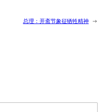
总理：开斋节象征牺牲精神
→