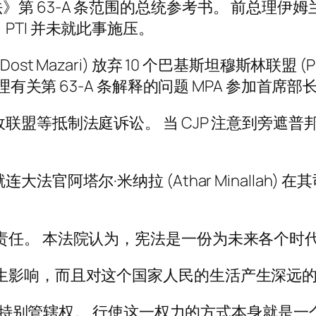
第 63-A 条范围的总统参考书。 前总理伊姆
PTI 并未就此事施压。
t Mazari) 放弃 10 个巴基斯坦穆斯林联盟 (
理有关第 63-A 条解释的问题 MPA 参加首席部
联盟等抵制法庭诉讼。 当 CJP 注意到旁遮
。
法官阿塔尔·米纳拉 (Athar Minallah
责任。 本法院认为，宪法是一份为未来各个时
生影响，而且对这个国家人民的生活产生深远
予本法院特别管辖权。 行使这一权力的方式本身就