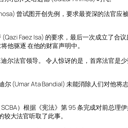
eed Khosa) 曾试图开创先例，要求最资深的
兹·伊萨 (Qazi Faez Isa) 的要求，最后一
将他驱逐 在他的财富声明中。
由班迪尔法官领导。 令人惊讶的是，首席法官是
迪尔 (Umar Ata Bandial) 未能消除人
BA）根据《宪法》第 95 条完成对前总理伊姆
组成的较大法官听取了此事。