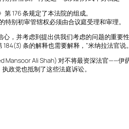
第 176 条规定了本法院的组成。
着授予的特别初审管辖权必须由合议庭受理和审理。
信心，并考虑到提出供我们考虑的问题的重要
184(3) 条的解释也需要解释，”米纳拉法官说
d Mansoor Ali Shah) 对不将最资深法
 执政党也抵制了这些法庭诉讼。