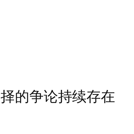
席选择的争论持续存在