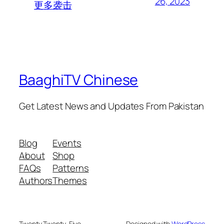
26, 2023
更多袭击
BaaghiTV Chinese
Get Latest News and Updates From Pakistan
Blog
Events
About
Shop
FAQs
Patterns
Authors
Themes
Twenty Twenty-Five
Designed with
WordPress