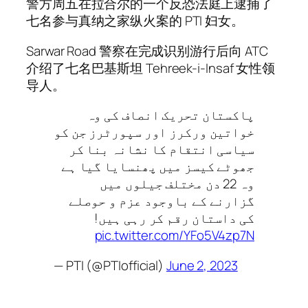
警方周五在拉合尔的一个反恐法庭上逮捕了
七名参与真纳之家纵火案的 PTI 妇女。
Sarwar Road 警察在完成识别游行后向 ATC
介绍了七名巴基斯坦 Tehreek-i-Insaf 女性领
导人。
پاکستان تحریک انصاف کی وہ
خواتین ورکرز اور سپورٹرز جن کو
سیاسی انتقام کا نشانہ بنا کر
جھوٹے کیسز میں پھنسایا گیا ہے
وہ 22 دن مختلف جیلوں میں
گزارنے کے باوجود عزم و حوصلے
کی داستان رقم کر رہی ہیں!
pic.twitter.com/YFo5V4zp7N
— PTI (@PTIofficial)
June 2, 2023