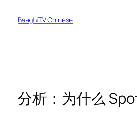
Skip
to
BaaghiTV Chinese
content
分析：为什么 Spot