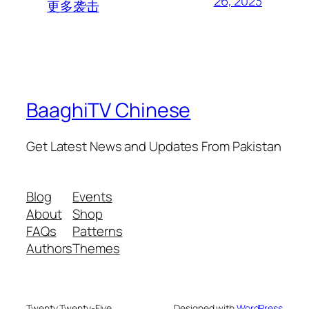
26, 2023
更多袭击
BaaghiTV Chinese
Get Latest News and Updates From Pakistan
Blog
Events
About
Shop
FAQs
Patterns
Authors
Themes
Twenty Twenty-Five
Designed with
WordPress