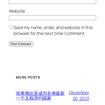
Website
Save my name, email, and website in this
browser for the next time I comment.
MORE POSTS
December
埃塞俄比亚成为非洲最新
一个主权违约国家
26, 2023