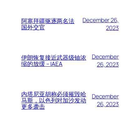
December 26,
阿塞拜疆驱逐两名法
国外交官
2023
December
伊朗恢复接近武器级铀浓
缩的放缓 – IAEA
26, 2023
内塔尼亚胡称必须摧毁哈
December
马斯，以色列对加沙发动
26, 2023
更多袭击