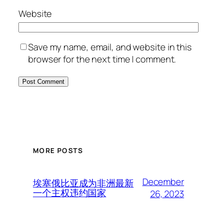
Website
Save my name, email, and website in this
browser for the next time I comment.
MORE POSTS
December
埃塞俄比亚成为非洲最新
一个主权违约国家
26, 2023