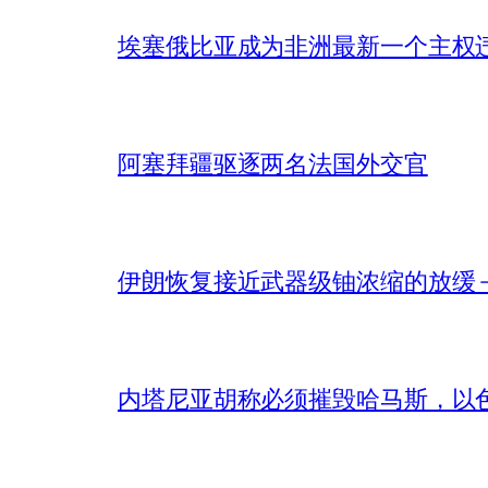
埃塞俄比亚成为非洲最新一个主权
阿塞拜疆驱逐两名法国外交官
伊朗恢复接近武器级铀浓缩的放缓 – 
内塔尼亚胡称必须摧毁哈马斯，以