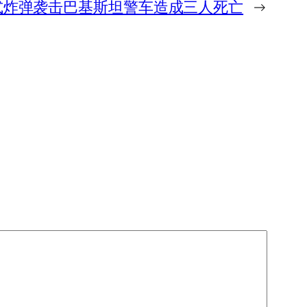
式炸弹袭击巴基斯坦警车造成三人死亡
→