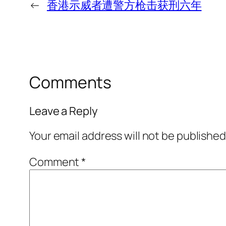
←
香港示威者遭警方枪击获刑六年
Comments
Leave a Reply
Your email address will not be published
Comment
*