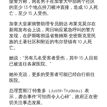
据警方称，两名男子在加拿大中部两个社区
的至少 13 个地点持刀横冲直撞，造成 10 人死
亡，至少 15 人受伤。
加拿大皇家骑警助理专员朗达·布莱克莫尔在
新闻发布会上说，周日响应紧急呼叫的警方
发现，在萨斯喀彻温省詹姆斯·史密斯克里民
族的土著社区和附近的韦尔登镇有 10 人死
亡。
她说：“另有几名受害者受伤，其中 15 人目前
已被送往各家医院。”
她补充说，更多的受害者可能已经自行前往
医院。
总理贾斯汀·特鲁多（Justin Trudeau）表
示，袭击事件“可怕而令人心碎”，政府正在密
切关注事态发展。