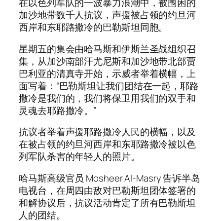
在以色列军队的一波暴力浪潮中，被围困的
加沙地带数千人抗议，声援被占领的约旦河
西岸和东耶路撒冷的巴勒斯坦同胞。
星期五的集会由哈马斯和伊斯兰圣战组织召
集，从加沙南部汗尤尼斯和加沙地带北部贾
巴利亚的清真寺开始，示威者举着横幅，上
面写着：“巴勒斯坦让我们团结在一起，耶路
撒冷是我们的，我们将保卫用我们的双手和
灵魂去耶路撒冷。”
抗议者举着声援耶路撒冷人民的横幅，以及
在被占领的约旦河西岸和东耶路撒冷被以色
列军队杀害的年轻人的照片。
哈马斯高级官员 Mosheer Al-Masry 告诉半岛
电视台，在周四由敌对巴勒斯坦团体签署的
和解协议后，抗议活动肯定了所有巴勒斯坦
人的团结。