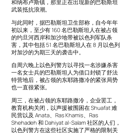
和纳布卢斯镇，那里正在出现新的巴勒斯坦
武装抵抗浪潮。
与此同时，据巴勒斯坦卫生部称，自今年年
初以来，至少有 160 名巴勒斯坦人在被占领
的约旦河西岸和加沙地带被以色列军队杀
害，其中包括 51 名巴勒斯坦人在 8 月以色列
对加沙的为期三天的袭击中。
自周六晚上以色列警方以寻找一名涉嫌杀害
一名女士兵的巴勒斯坦人为借口封锁了舒法
特营地后，被占领的东耶路撒冷的紧张局势
也一直很紧张。
周三，在被占领的东耶路撒冷，企业罢工，
教育机构关闭，以声援被围困在 Shuafat 难
民营以及 Anata、Ras Khamis、Ras
Shehadeh 和 Dahiyat al-Salam 社区的人们，
以色列警方在这些社区实施了严格的限制关