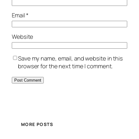
Email
*
Website
Save my name, email, and website in this
browser for the next time I comment.
MORE POSTS