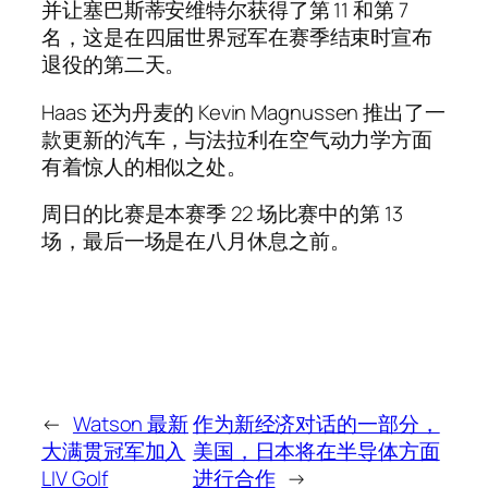
并让塞巴斯蒂安维特尔获得了第 11 和第 7
名，这是在四届世界冠军在赛季结束时宣布
退役的第二天。
Haas 还为丹麦的 Kevin Magnussen 推出了一
款更新的汽车，与法拉利在空气动力学方面
有着惊人的相似之处。
周日的比赛是本赛季 22 场比赛中的第 13
场，最后一场是在八月休息之前。
←
Watson 最新
作为新经济对话的一部分，
大满贯冠军加入
美国，日本将在半导体方面
LIV Golf
进行合作
→