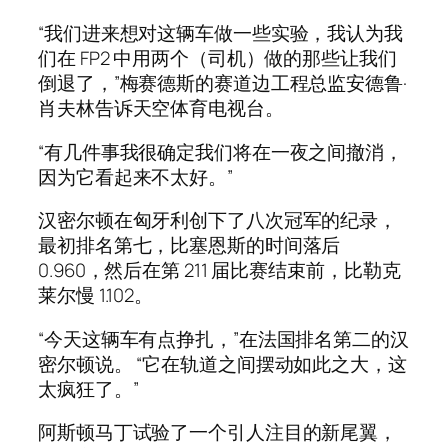
“我们进来想对这辆车做一些实验，我认为我
们在 FP2 中用两个（司机）做的那些让我们
倒退了，”梅赛德斯的赛道边工程总监安德鲁·
肖夫林告诉天空体育电视台。
“有几件事我很确定我们将在一夜之间撤消，
因为它看起来不太好。”
汉密尔顿在匈牙利创下了八次冠军的纪录，
最初排名第七，比塞恩斯的时间落后
0.960，然后在第 211 届比赛结束前，比勒克
莱尔慢 1.102。
“今天这辆车有点挣扎，”在法国排名第二的汉
密尔顿说。 “它在轨道之间摆动如此之大，这
太疯狂了。”
阿斯顿马丁试验了一个引人注目的新尾翼，