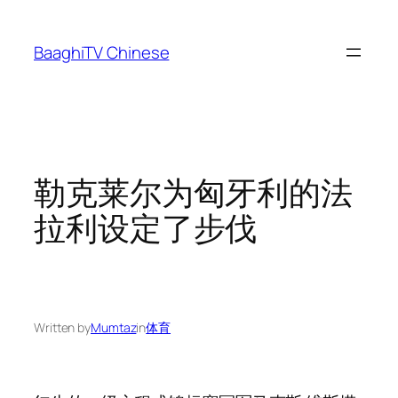
Skip
to
BaaghiTV Chinese
content
勒克莱尔为匈牙利的法
拉利设定了步伐
Written by
Mumtaz
in
体育