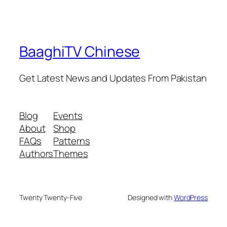
BaaghiTV Chinese
Get Latest News and Updates From Pakistan
Blog
Events
About
Shop
FAQs
Patterns
Authors
Themes
Twenty Twenty-Five
Designed with
WordPress