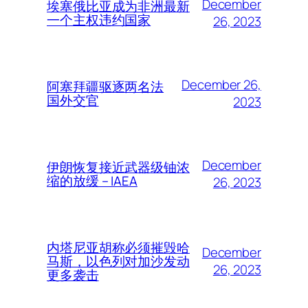
December
埃塞俄比亚成为非洲最新
一个主权违约国家
26, 2023
December 26,
阿塞拜疆驱逐两名法
国外交官
2023
December
伊朗恢复接近武器级铀浓
缩的放缓 – IAEA
26, 2023
内塔尼亚胡称必须摧毁哈
December
马斯，以色列对加沙发动
26, 2023
更多袭击