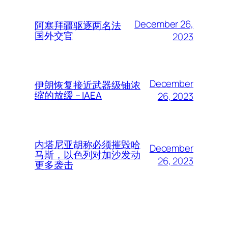
December 26,
阿塞拜疆驱逐两名法
国外交官
2023
December
伊朗恢复接近武器级铀浓
缩的放缓 – IAEA
26, 2023
内塔尼亚胡称必须摧毁哈
December
马斯，以色列对加沙发动
26, 2023
更多袭击