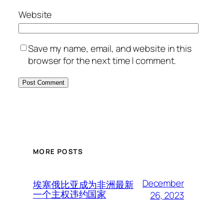
Website
Save my name, email, and website in this
browser for the next time I comment.
MORE POSTS
December
埃塞俄比亚成为非洲最新
一个主权违约国家
26, 2023