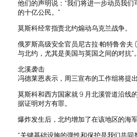
他们的声明说：“我们将进一步动员我们
的十亿公民。”
莫斯科经常指责北约煽动乌克兰战争。
俄罗斯高级安全官员尼古拉·帕特鲁舍夫 (Ni
与北约，尤其是美国与英国之间的对抗”
北溪袭击
冯德莱恩表示，周三宣布的工作组将提
莫斯科和西方国家就 9 月北溪管道沿
据证明对方有罪。
爆炸发生后，北约增加了在该地区的海
“关键基础设施的弹性和保护是我们共同努力