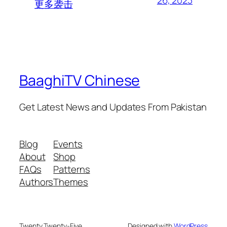
26, 2023
更多袭击
BaaghiTV Chinese
Get Latest News and Updates From Pakistan
Blog
Events
About
Shop
FAQs
Patterns
Authors
Themes
Twenty Twenty-Five
Designed with
WordPress