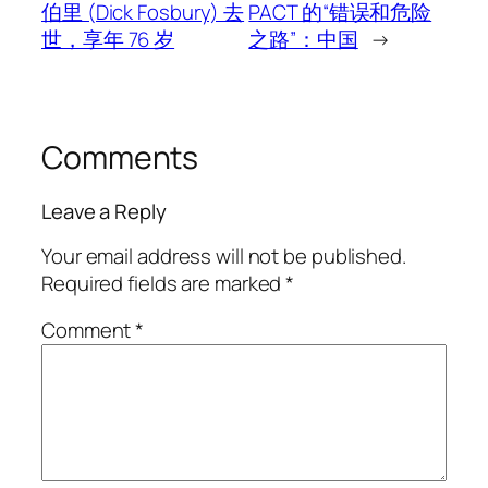
伯里 (Dick Fosbury) 去
PACT 的“错误和危险
世，享年 76 岁
之路”：中国
→
Comments
Leave a Reply
Your email address will not be published.
Required fields are marked
*
Comment
*