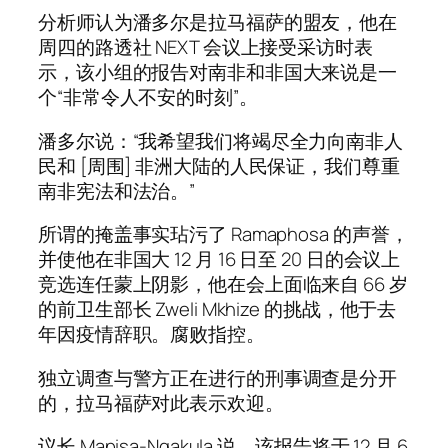
分析师认为潘多尔是拉马福萨的盟友，他在
周四的路透社 NEXT 会议上接受采访时表
示，该小组的报告对南非和非国大来说是一
个“非常令人不安的时刻”。
潘多尔说：“我希望我们将竭尽全力向南非人
民和 [周围] 非洲大陆的人民保证，我们尊重
南非宪法和法治。”
所谓的掩盖事实玷污了 Ramaphosa 的声誉，
并使他在非国大 12 月 16 日至 20 日的会议上
竞选连任蒙上阴影，他在会上面临来自 66 岁
的前卫生部长 Zweli Mkhize 的挑战，他于去
年因疫情辞职。腐败指控。
独立调查与警方正在进行的刑事调查是分开
的，拉马福萨对此表示欢迎。
议长 Mapisa-Nqakula 说，该报告将于 12 月 6