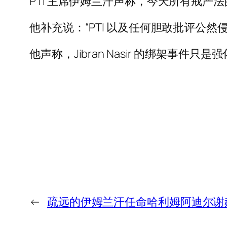
PTI 主席伊姆兰汗声称，今天所有戒严
他补充说：“PTI 以及任何胆敢批评公
他声称，Jibran Nasir 的绑架事件
←
疏远的伊姆兰汗任命哈利姆阿迪尔谢赫为