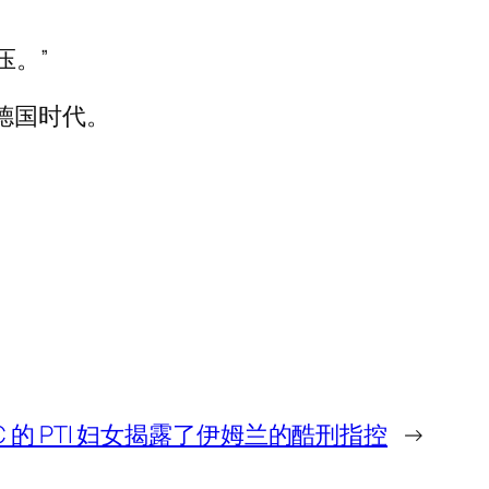
压。”
粹德国时代。
TC 的 PTI 妇女揭露了伊姆兰的酷刑指控
→