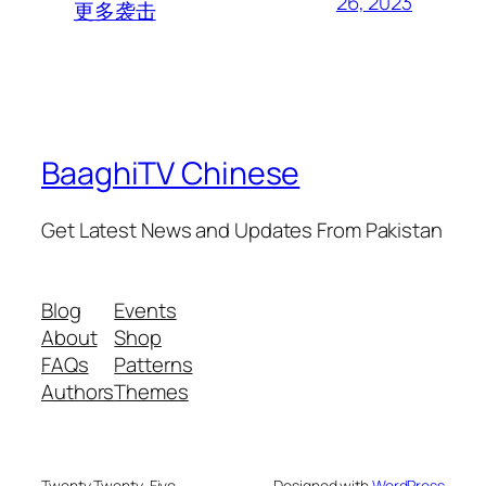
26, 2023
更多袭击
BaaghiTV Chinese
Get Latest News and Updates From Pakistan
Blog
Events
About
Shop
FAQs
Patterns
Authors
Themes
Twenty Twenty-Five
Designed with
WordPress