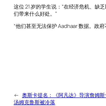
这位 21 岁的学生说：“在经济危机、
们带来什么好处。”
“他们甚至无法保护 Aadhaar 数
←
奥斯卡提名：《阿凡达》导演詹姆斯
汤姆克鲁斯被冷落