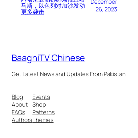
December
马斯，以色列对加沙发动
26, 2023
更多袭击
BaaghiTV Chinese
Get Latest News and Updates From Pakistan
Blog
Events
About
Shop
FAQs
Patterns
Authors
Themes