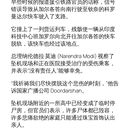
早些时候的报道援引铁路官员的话称，信号
错误导致从加尔各答向南行驶至钦奈的科罗
曼达尔快车驶入了支路。
它撞上了一列货运列车，残骸使一辆从印度
科技中心班加罗尔向北开往加尔各答的快车
脱轨，该快车也经过该地点。
总理纳伦德拉·莫迪 (Narendra Modi) 视察了
坠机现场和正在医院接受治疗的受伤乘客，
并表示“没有责任人”能够幸免。
“我祈祷我们尽快摆脱这个悲伤的时刻，”他告
诉国家广播公司 Doordarshan。
坠机现场附近的一所高中已经变成了临时停
尸房，但官员们表示，许多尸体都已毁容，
许多悲痛欲绝的家庭只能通过珠宝首饰认出
亲人。