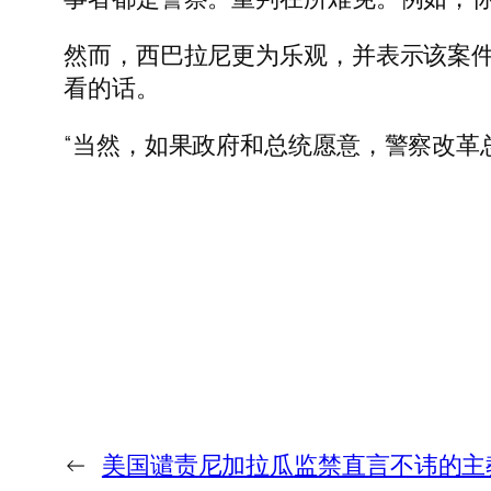
然而，西巴拉尼更为乐观，并表示该案
看的话。
“当然，如果政府和总统愿意，警察改革总是有机
←
美国谴责尼加拉瓜监禁直言不讳的主