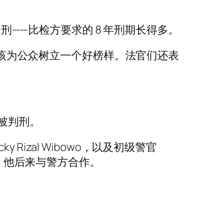
0 年徒刑——比检方要求的 8 年刑期长得多。
，应该为公众树立一个好榜样。法官们还表
被判刑。
cky Rizal Wibowo，以及初级警官
 开了几枪。他后来与警方合作。