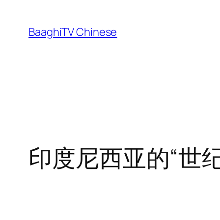
Skip
to
BaaghiTV Chinese
content
印度尼西亚的“世