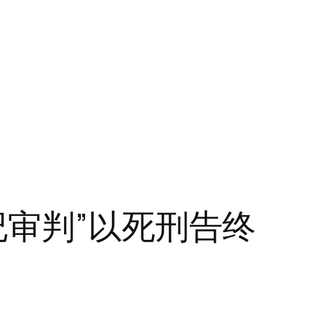
纪审判”以死刑告终