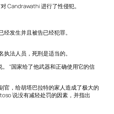
前对 Candrawathi 进行了性侵犯。
已经发生并且被告已经犯罪。
博是一名执法人员，死刑是适当的。
。 “国家给了他武器和正确使用它的信
副官，给胡塔巴拉特的家人造成了极大的
toso 说没有减轻处罚的因素，并指出