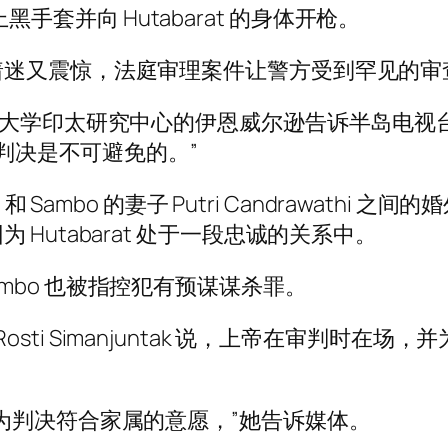
戴上黑手套并向 Hutabarat 的身体开枪。
着迷又震惊，法庭审理案件让警方受到罕见的审
克大学印太研究中心的伊恩威尔逊告诉半岛电视台
厉判决是不可避免的。”
Sambo 的妻子 Putri Candrawathi 之
Hutabarat 处于一段忠诚的关系中。
审，Sambo 也被指控犯有预谋谋杀罪。
母亲 Rosti Simanjuntak 说，上帝在审判
为判决符合家属的意愿，”她告诉媒体。